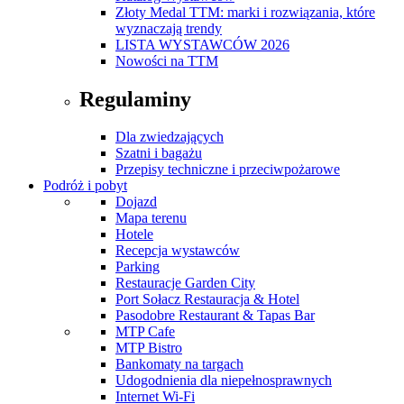
Złoty Medal TTM: marki i rozwiązania, które
wyznaczają trendy
LISTA WYSTAWCÓW 2026
Nowości na TTM
Regulaminy
Dla zwiedzających
Szatni i bagażu
Przepisy techniczne i przeciwpożarowe
Podróż i pobyt
Dojazd
Mapa terenu
Hotele
Recepcja wystawców
Parking
Restauracje Garden City
Port Sołacz Restauracja & Hotel
Pasodobre Restaurant & Tapas Bar
MTP Cafe
MTP Bistro
Bankomaty na targach
Udogodnienia dla niepełnosprawnych
Internet Wi-Fi