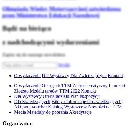
Olimpiada Wiedzy Motoryzacyjnej zatwierdzona
przez Ministerstwo Edukacji Narodowej
Bądź na bieżąco
z nadchodzącymi wydarzeniami
Zapisz się do naszego newslettera
Wyślij
O wydarzeniu
Dla Wystawcy
Dla Zwiedzających
Kontakt
O wydarzeniu
O targach TTM
Zakres tematyczny
Laureaci
Złotego Medalu targów TTM 2022
Kontakt
Dla Wystawcy
Oferta udziału
Plan ekspozycji
Dla Zwiedzających
Bilety i informacje dla zwiedzających
Aktywuj voucher
Katalog Wystawców
Nowości na TTM
Media
Materiały do pobrania
Akredytacje
Organizator