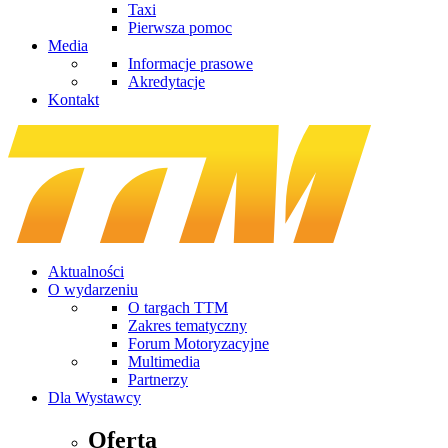
Taxi
Pierwsza pomoc
Media
Informacje prasowe
Akredytacje
Kontakt
Aktualności
O wydarzeniu
O targach TTM
Zakres tematyczny
Forum Motoryzacyjne
Multimedia
Partnerzy
Dla Wystawcy
Oferta