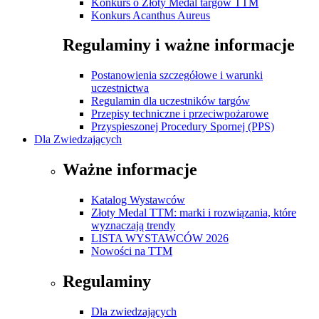
Konkurs o Złoty Medal targów TTM
Konkurs Acanthus Aureus
Regulaminy i ważne informacje
Postanowienia szczegółowe i warunki
uczestnictwa
Regulamin dla uczestników targów
Przepisy techniczne i przeciwpożarowe
Przyspieszonej Procedury Spornej (PPS)
Dla Zwiedzających
Ważne informacje
Katalog Wystawców
Złoty Medal TTM: marki i rozwiązania, które
wyznaczają trendy
LISTA WYSTAWCÓW 2026
Nowości na TTM
Regulaminy
Dla zwiedzających