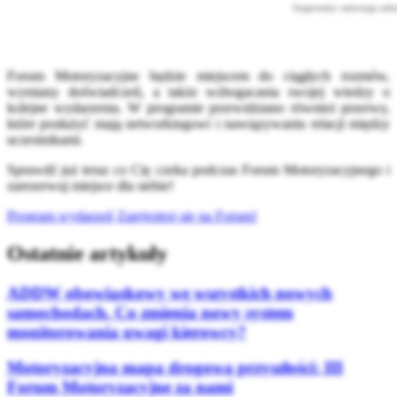
Forum Motoryzacyjne będzie miejscem do ciągłych rozmów,
wymiany doświadczeń, a także wzbogacania swojej wiedzy o
kolejne wydarzenia. W programie przewidziano również przerwy,
które posłużyć mają networkingowi i nawiązywaniu relacji między
uczestnikami.
Sprawdź już teraz co Cię czeka podczas Forum Motoryzacyjnego i
zarezerwuj miejsce dla siebie!
Program wydarzeń
Zarejestruj się na Forum!
Ostatnie artykuły
ADDW obowiązkowy we wszystkich nowych
samochodach. Co zmienia nowy system
monitorowania uwagi kierowcy?
Motoryzacyjna mapa drogowa przyszłości: III
Forum Motoryzacyjne za nami