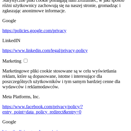
Statystyczne pliki cookie pomagają nam zrozumieć, w jaki sposób
różni użytkownicy zachowują się na naszej stronie, gromadząc i
zgłaszając anonimowe informacje.
Google
https://policies.google.com/privacy
LinkedIN
https://www.linkedin.com/legal/privacy-policy
Marketing
Marketingowe pliki cookie stosowane są w celu wyświetlania
reklam, które są dopasowane, istotne i interesujące dla
poszczególnych użytkowników i tym samym bardziej cenne dla
wydawców i reklamodawców.
Meta Platforms, Inc.
https://www.facebook.com/privacy/policy/?
entry_point=data_policy_redirect&entry=0
Google