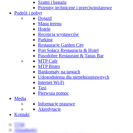
Szatni i bagażu
Przepisy techniczne i przeciwpożarowe
Podróż i pobyt
Dojazd
Mapa terenu
Hotele
Recepcja wystawców
Parking
Restauracje Garden City
Port Sołacz Restauracja & Hotel
Pasodobre Restaurant & Tapas Bar
MTP Cafe
MTP Bistro
Bankomaty na targach
Udogodnienia dla niepełnosprawnych
Internet Wi-Fi
Taxi
Pierwsza pomoc
Media
Informacje prasowe
Akredytacje
Kontakt
TTM
Aktualności