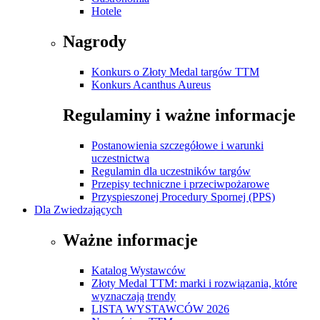
Hotele
Nagrody
Konkurs o Złoty Medal targów TTM
Konkurs Acanthus Aureus
Regulaminy i ważne informacje
Postanowienia szczegółowe i warunki
uczestnictwa
Regulamin dla uczestników targów
Przepisy techniczne i przeciwpożarowe
Przyspieszonej Procedury Spornej (PPS)
Dla Zwiedzających
Ważne informacje
Katalog Wystawców
Złoty Medal TTM: marki i rozwiązania, które
wyznaczają trendy
LISTA WYSTAWCÓW 2026