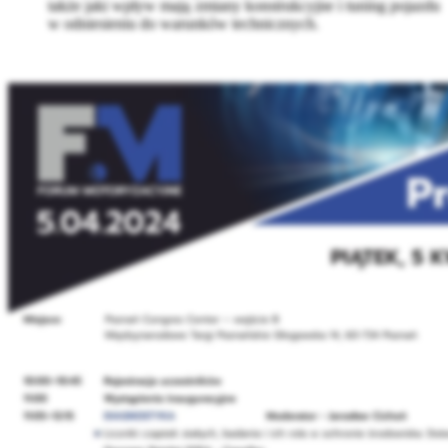
także jaki wpływ mają zmiany konstrukcyjne i tuning pojazdu
w odniesieniu do warunków technicznych.