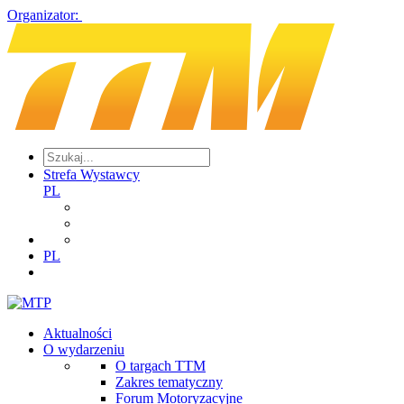
Organizator:
Strefa Wystawcy
PL
PL
Aktualności
O wydarzeniu
O targach TTM
Zakres tematyczny
Forum Motoryzacyjne