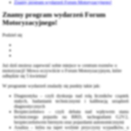
Znamy program wydarzeń Forum Motoryzacyjnego!
Znamy program wydarzeń Forum
Motoryzacyjnego!
Podziel się
Już dziś możesz zapewnić sobie miejsce w centrum rozmów o
motoryzacji! Mowa oczywiście o Forum Motoryzacyjnym, które
odbędzie się 5 kwietnia!
W programie wydarzeń znalazły się punkty takie jak:
Diagnostyka – czyli dyskusja nad rolą liczników cząstek
stałych, badaniami technicznymi i kalibracją urządzeń
diagnostycznych
Bezpieczeństwo – czyli debata nad wpływem stanu
technicznego pojazdu na BRD, tachografami G2V2,
bezpieczeństwem biernym oraz pojazdami autonomicznymi
Analiza – która na tapet weźmie przyczyny wypadków, a