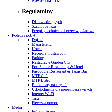
Nowości na TTM
Regulaminy
Dla zwiedzających
Szatni i bagażu
Przepisy techniczne i przeciwpożarowe
Podróż i pobyt
Dojazd
Mapa terenu
Hotele
Recepcja wystawców
Parking
Restauracje Garden City
Port Sołacz Restauracja & Hotel
Pasodobre Restaurant & Tapas Bar
MTP Cafe
MTP Bistro
Bankomaty na targach
Udogodnienia dla niepełnosprawnych
Internet Wi-Fi
Taxi
Pierwsza pomoc
Media
Informacje prasowe