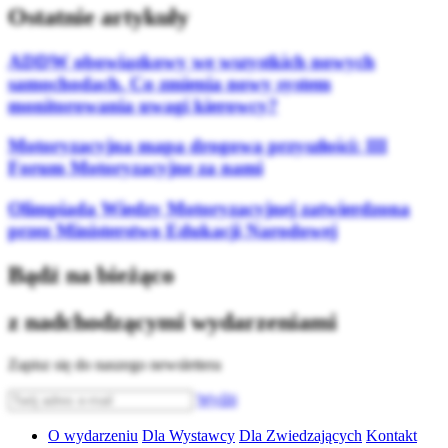
Ostatnie artykuły
ADDW obowiązkowy we wszystkich nowych
samochodach. Co zmienia nowy system
monitorowania uwagi kierowcy?
Motoryzacyjna mapa drogowa przyszłości: III
Forum Motoryzacyjne za nami
Olimpiada Wiedzy Motoryzacyjnej zatwierdzona
przez Ministerstwo Edukacji Narodowej
Bądź na bieżąco
z nadchodzącymi wydarzeniami
Zapisz się do naszego newslettera
Wyślij
O wydarzeniu
Dla Wystawcy
Dla Zwiedzających
Kontakt