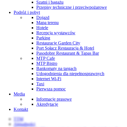
Szatni i bagażu
Przepisy techniczne i przeciwpożarowe
Podróż i pobyt
Dojazd
Mapa terenu
Hotele
Recepcja wystawców
Parking
Restauracje Garden City
Port Sołacz Restauracja & Hotel
Pasodobre Restaurant & Tapas Bar
MTP Cafe
MTP Bistro
Bankomaty na targach
Udogodnienia dla niepełnosprawnych
Internet Wi-Fi
Taxi
Pierwsza pomoc
Media
Informacje prasowe
Akredytacje
Kontakt
TTM
Aktualności