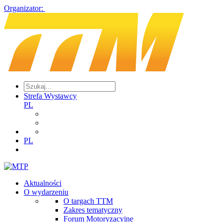
Organizator:
Strefa Wystawcy
PL
PL
Aktualności
O wydarzeniu
O targach TTM
Zakres tematyczny
Forum Motoryzacyjne