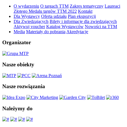
O wydarzeniu
O targach TTM
Zakres tematyczny
Laureaci
Złotego Medalu targów TTM 2022
Kontakt
Dla Wystawcy
Oferta udziału
Plan ekspozycji
Dla Zwiedzających
Bilety i informacje dla zwiedzających
Aktywuj voucher
Katalog Wystawców
Nowości na TTM
Media
Materiały do pobrania
Akredytacje
Organizator
Nasze obiekty
Nasze rozwiązania
Należymy do