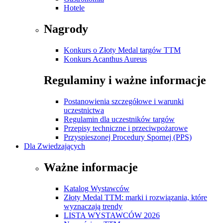
Hotele
Nagrody
Konkurs o Złoty Medal targów TTM
Konkurs Acanthus Aureus
Regulaminy i ważne informacje
Postanowienia szczegółowe i warunki
uczestnictwa
Regulamin dla uczestników targów
Przepisy techniczne i przeciwpożarowe
Przyspieszonej Procedury Spornej (PPS)
Dla Zwiedzających
Ważne informacje
Katalog Wystawców
Złoty Medal TTM: marki i rozwiązania, które
wyznaczają trendy
LISTA WYSTAWCÓW 2026