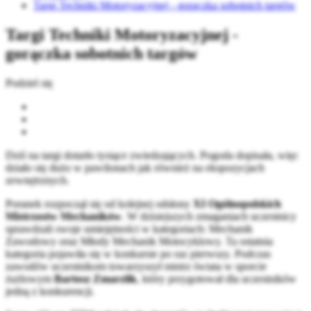
Targi Techniki Motoryzacyjnej - gorączka sobotnich targów
Targi Techniki Motoryzacyjnej -
gorączka sobotnich targów
Podziel się
Dziś na targi dotarło tysiące zwiedzających. Pogoda dopisała, więc
działo się dużo w pawilonach jak również na ekspozycjach
zewnętrznych.
Poranek rozpoczął się od kolejnej odsłony
XI Ogólnopolskich
Mistrzostw Mechaników
. W dzisiejszych zmaganiach uczestnicy
sprawdzali swoje umiejętności w kategoriach: Mechanik
Zawodowy oraz Młody Mechanik Motocyklowy. Ta ostatnia
kategoria pojawiła się w konkursie po raz pierwszy. Podczas
zawodów uczestnikom towarzyszył mistrz świata w sporcie
żużlowym
Bartosz Zmarzlik
, który przygotował dla uczestników
jedną z konkurencji.