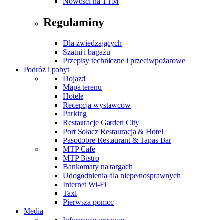
Nowości na TTM
Regulaminy
Dla zwiedzających
Szatni i bagażu
Przepisy techniczne i przeciwpożarowe
Podróż i pobyt
Dojazd
Mapa terenu
Hotele
Recepcja wystawców
Parking
Restauracje Garden City
Port Sołacz Restauracja & Hotel
Pasodobre Restaurant & Tapas Bar
MTP Cafe
MTP Bistro
Bankomaty na targach
Udogodnienia dla niepełnosprawnych
Internet Wi-Fi
Taxi
Pierwsza pomoc
Media
Informacje prasowe