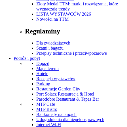
Złoty Medal TTM: marki i rozwiązania, które
wyznaczają trendy
LISTA WYSTAWCÓW 2026
Nowości na TTM
Regulaminy
Dla zwiedzających
Szatni i bagażu
Przepisy techniczne i przeciwpożarowe
Podróż i pobyt
Dojazd
Mapa terenu
Hotele
Recepcja wystawców
Parking
Restauracje Garden City
Port Sołacz Restauracja & Hotel
Pasodobre Restaurant & Tapas Bar
MTP Cafe
MTP Bistro
Bankomaty na targach
Udogodnienia dla niepełnosprawnych
Internet Wi-Fi