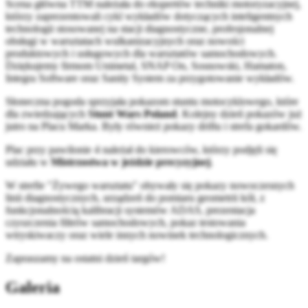
Scena główna TTM należała do ekspertów techniki motoryzacyjnej,
którzy zaprezentowali cykl wykładów dotyczących inteligentnych
technologii stosowanej na stacji diagnostyczne, profesjonalnej
obsługi w warsztatach wulkanizacyjnych oraz nowości
produktowych i usługowych dla warsztatów samochodowych.
Dziękujemy firmom Unimetal, SNAP On, Sosnowski, Hamaton,
Integra Software oraz Sanity System za przygotowanie wykładów.
Słoneczna pogoda sprzyjała pokazom stuntu motocyklowego, które
dla zwiedzających
Stunt Wars Poland
. Kolejny dzień pokazów już
jutro na Placu Marka. Były również pokazy driftu i strefa gokardów.
Plac przy pawilonie 4 należał do kierowców, którzy podjęli się
udziału w
Mistrzostwa w jeździe precyzyjnej
.
W strefie "Żywego warsztatu" obywały się pokazy nowoczesnych
linii diagnostycznych, urządzeń do pomiaru geometrii kół, z
funkcjonalnością kalibracji systemów ADAS, prezentacja
czyszczenia filtrów samochodowych, pokaz testowania
wtryskiwaczy oraz wiele innych nowinek technologicznych.
Zapraszamy na ostatni dzień targów!
Galeria