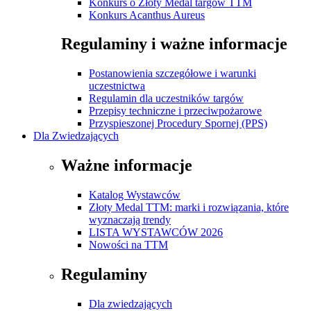
Konkurs o Złoty Medal targów TTM
Konkurs Acanthus Aureus
Regulaminy i ważne informacje
Postanowienia szczegółowe i warunki
uczestnictwa
Regulamin dla uczestników targów
Przepisy techniczne i przeciwpożarowe
Przyspieszonej Procedury Spornej (PPS)
Dla Zwiedzających
Ważne informacje
Katalog Wystawców
Złoty Medal TTM: marki i rozwiązania, które
wyznaczają trendy
LISTA WYSTAWCÓW 2026
Nowości na TTM
Regulaminy
Dla zwiedzających