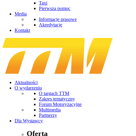
Taxi
Pierwsza pomoc
Media
Informacje prasowe
Akredytacje
Kontakt
Aktualności
O wydarzeniu
O targach TTM
Zakres tematyczny
Forum Motoryzacyjne
Multimedia
Partnerzy
Dla Wystawcy
Oferta