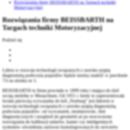
Rozwiązania firmy BEISSBARTH na Targach techniki
Motoryzacyjnej
Rozwiązania firmy BEISSBARTH na
Targach techniki Motoryzacyjnej
Podziel się
Lidera w rozwoju technologii związanych z szeroko pojętą
diagnostyką podwozia pojazdów będzie można znaleźć w pawilonie
7A na stoisku nr 3.
BEISSBARTH to firma powstała w 1899 roku i mająca do dziś
swoją siedzibę w Monachium. Od 1951 r. kiedy to zaprezentowała
światu pierwszą wyważarkę do kół „Nurburg” jest liderem w
rozwoju technologii związanych z szeroko pojętą diagnostyką
podwozia pojazdów- od wyważarek, montażownic, linii
diagnostycznych i urządzeń do geometrii aż po nowoczesne
rozwiązania do kalibracji radarów, kamer czy inteligentnych
systemów oświetlenia zarówno homologowanych do serwisów