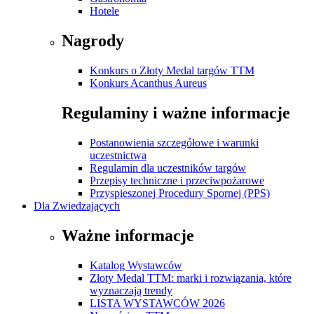
Hotele
Nagrody
Konkurs o Złoty Medal targów TTM
Konkurs Acanthus Aureus
Regulaminy i ważne informacje
Postanowienia szczegółowe i warunki
uczestnictwa
Regulamin dla uczestników targów
Przepisy techniczne i przeciwpożarowe
Przyspieszonej Procedury Spornej (PPS)
Dla Zwiedzających
Ważne informacje
Katalog Wystawców
Złoty Medal TTM: marki i rozwiązania, które
wyznaczają trendy
LISTA WYSTAWCÓW 2026