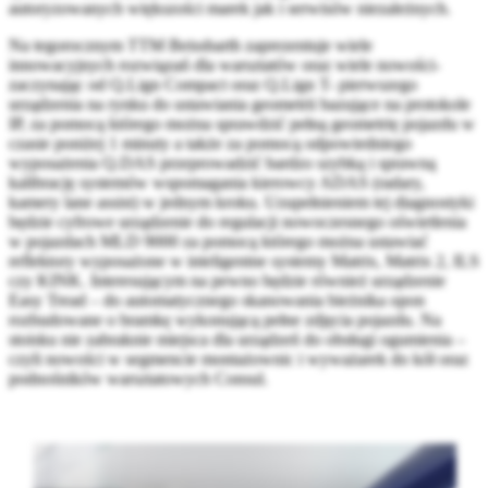
autoryzowanych większości marek jak i serwisów niezależnych.
Na tegorocznym TTM Beissbarth zaprezentuje wiele
innowacyjnych rozwiązań dla warsztatów oraz wiele nowości-
zaczynając od Q.Lign Compact oraz Q.Lign T- pierwszego
urządzenia na rynku do ustawiania geometrii bazujące na protokole
IP, za pomocą którego można sprawdzić pełną geometrię pojazdu w
czasie poniżej 1 minuty a także za pomocą odpowiedniego
wyposażenia Q.DAS przeprowadzić bardzo szybką i sprawną
kalibrację systemów wspomagania kierowcy ADAS (radary,
kamery lane assist) w jednym kroku. Uzupełnieniem tej diagnostyki
będzie cyfrowe urządzenie do regulacji nowoczesnego oświetlenia
w pojazdach MLD 9000 za pomocą którego można ustawiać
reflektory wyposażone w inteligentne systemy Matrix, Matrix 2, ILS
czy KINK. Interesującym na pewno będzie również urządzenie
Easy Tread – do automatycznego skanowania bieżnika opon
rozbudowane o bramkę wykonującą pełne zdjęcia pojazdu. Na
stoisku nie zabraknie miejsca dla urządzeń do obsługi ogumienia –
czyli nowości w segmencie montażownic i wyważarek do kół oraz
podnośników warsztatowych Consul.