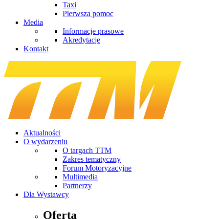
Taxi
Pierwsza pomoc
Media
Informacje prasowe
Akredytacje
Kontakt
Aktualności
O wydarzeniu
O targach TTM
Zakres tematyczny
Forum Motoryzacyjne
Multimedia
Partnerzy
Dla Wystawcy
Oferta