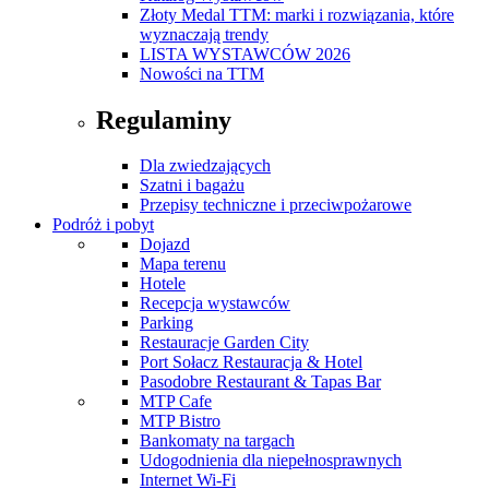
Złoty Medal TTM: marki i rozwiązania, które
wyznaczają trendy
LISTA WYSTAWCÓW 2026
Nowości na TTM
Regulaminy
Dla zwiedzających
Szatni i bagażu
Przepisy techniczne i przeciwpożarowe
Podróż i pobyt
Dojazd
Mapa terenu
Hotele
Recepcja wystawców
Parking
Restauracje Garden City
Port Sołacz Restauracja & Hotel
Pasodobre Restaurant & Tapas Bar
MTP Cafe
MTP Bistro
Bankomaty na targach
Udogodnienia dla niepełnosprawnych
Internet Wi-Fi