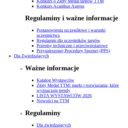
Konkurs o Złoty Medal targów TTM
Konkurs Acanthus Aureus
Regulaminy i ważne informacje
Postanowienia szczegółowe i warunki
uczestnictwa
Regulamin dla uczestników targów
Przepisy techniczne i przeciwpożarowe
Przyspieszonej Procedury Spornej (PPS)
Dla Zwiedzających
Ważne informacje
Katalog Wystawców
Złoty Medal TTM: marki i rozwiązania, które
wyznaczają trendy
LISTA WYSTAWCÓW 2026
Nowości na TTM
Regulaminy
Dla zwiedzających