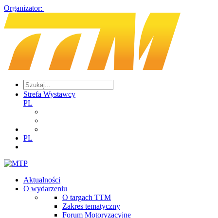
Organizator:
Strefa Wystawcy
PL
PL
Aktualności
O wydarzeniu
O targach TTM
Zakres tematyczny
Forum Motoryzacyjne