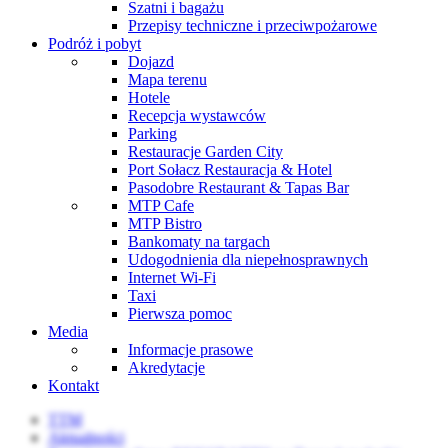
Szatni i bagażu
Przepisy techniczne i przeciwpożarowe
Podróż i pobyt
Dojazd
Mapa terenu
Hotele
Recepcja wystawców
Parking
Restauracje Garden City
Port Sołacz Restauracja & Hotel
Pasodobre Restaurant & Tapas Bar
MTP Cafe
MTP Bistro
Bankomaty na targach
Udogodnienia dla niepełnosprawnych
Internet Wi-Fi
Taxi
Pierwsza pomoc
Media
Informacje prasowe
Akredytacje
Kontakt
TTM
Aktualności