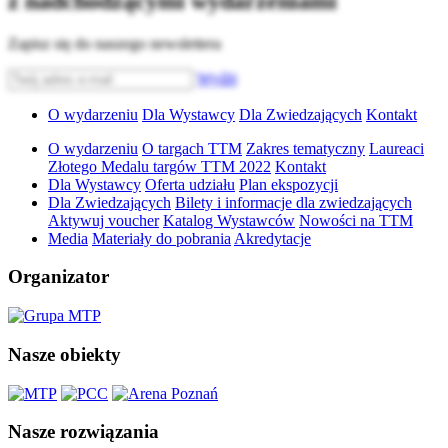
z nadchodzącymi wydarzeniami
Zapisz się do naszego newslettera
Wyślij
O wydarzeniu
Dla Wystawcy
Dla Zwiedzających
Kontakt
O wydarzeniu
O targach TTM
Zakres tematyczny
Laureaci
Złotego Medalu targów TTM 2022
Kontakt
Dla Wystawcy
Oferta udziału
Plan ekspozycji
Dla Zwiedzających
Bilety i informacje dla zwiedzających
Aktywuj voucher
Katalog Wystawców
Nowości na TTM
Media
Materiały do pobrania
Akredytacje
Organizator
Nasze obiekty
Nasze rozwiązania