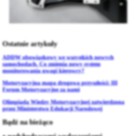
Ostatnie artykuły
ADDW obowiązkowy we wszystkich nowych
samochodach. Co zmienia nowy system
monitorowania uwagi kierowcy?
Motoryzacyjna mapa drogowa przyszłości: III
Forum Motoryzacyjne za nami
Olimpiada Wiedzy Motoryzacyjnej zatwierdzona
przez Ministerstwo Edukacji Narodowej
Bądź na bieżąco