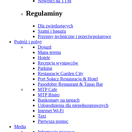
Nowości na TTM
Regulaminy
Dla zwiedzających
Szatni i bagażu
Przepisy techniczne i przeciwpożarowe
Podróż i pobyt
Dojazd
Mapa terenu
Hotele
Recepcja wystawców
Parking
Restauracje Garden City
Port Sołacz Restauracja & Hotel
Pasodobre Restaurant & Tapas Bar
MTP Cafe
MTP Bistro
Bankomaty na targach
Udogodnienia dla niepełnosprawnych
Internet Wi-Fi
Taxi
Pierwsza pomoc
Media
Informacje prasowe